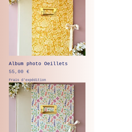
Album photo Oeillets
Prix
55,00 €
Frais d'expédition