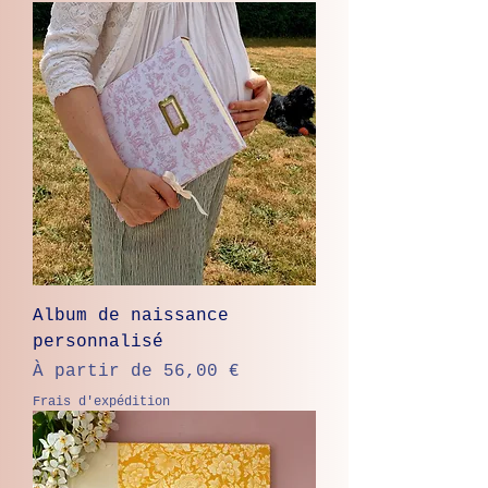
Album de naissance
personnalisé
Prix promotionnel
À partir de
56,00 €
Frais d'expédition