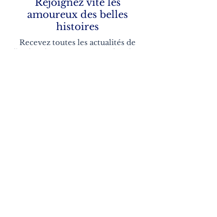
Rejoignez vite les
amoureux des belles
histoires
Recevez toutes les actualités de
l'atelier, les nouveautés et de jolies
surprises
E-mail
Rejoindre
Boutique
Baptême-Communion
Naissance
Boîtes à souvenirs
Carnets
artisanaux
Albums photos